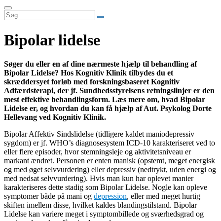
Søg
…
Bipolar lidelse
Søger du eller en af dine nærmeste hjælp til behandling af
Bipolar Lidelse? Hos Kognitiv Klinik tilbydes du et
skræddersyet forløb med forskningsbaseret Kognitiv
Adfærdsterapi, der jf. Sundhedsstyrelsens retningslinjer er den
mest effektive behandlingsform. Læs mere om, hvad Bipolar
Lidelse er, og hvordan du kan få hjælp af Aut. Psykolog Dorte
Hellevang ved Kognitiv Klinik.
Bipolar Affektiv Sindslidelse (tidligere kaldet maniodepressiv
sygdom) er jf. WHO’s diagnosesystem ICD-10 karakteriseret ved to
eller flere episoder, hvor stemningsleje og aktivitetsniveau er
markant ændret. Personen er enten manisk (opstemt, meget energisk
og med øget selvvurdering) eller depressiv (nedtrykt, uden energi og
med nedsat selvvurdering). Hvis man kun har oplevet manier
karakteriseres dette stadig som Bipolar Lidelse. Nogle kan opleve
symptomer både på mani og
depression
, eller med meget hurtig
skiften imellem disse, hvilket kaldes blandingstilstand. Bipolar
Lidelse kan variere meget i symptombillede og sværhedsgrad og