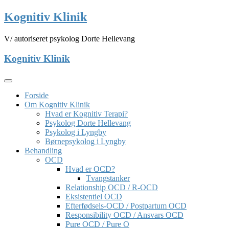
Skip
Kognitiv Klinik
to
content
V/ autoriseret psykolog Dorte Hellevang
Kognitiv Klinik
Forside
Om Kognitiv Klinik
Hvad er Kognitiv Terapi?
Psykolog Dorte Hellevang
Psykolog i Lyngby
Børnepsykolog i Lyngby
Behandling
OCD
Hvad er OCD?
Tvangstanker
Relationship OCD / R-OCD
Eksistentiel OCD
Efterfødsels-OCD / Postpartum OCD
Responsibility OCD / Ansvars OCD
Pure OCD / Pure O