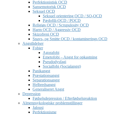
Perfektionistisk OCD
Sansemotorisk OCD
Seksuel OCD
Seksuel orientering OCD / SO-OCD
Pædofili-OCD / POCD
Religiøs OCD / Scrupulosity OCD
Harm OCD / Aggressiv OCD
Skizofreni OCD
Snavs- og Smitte OCD / kontaminerings OCD
Angstlidelser
Fobier
Agorafobi
Emetofobi – Angst for opkastning
Pseudodysfagi
Socialfobi (Socialangst)
Panikangst
Præstationsangst
Separationsangst
Helbredsangst
Generaliseret Angst
Depression
Fødselsdepression / Efterfødselsreaktion
Almenpsykologiske problemstillinger
Jalousi
Perfektionisme