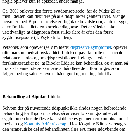
nogle oplever kun få episoder, andre mange.
Ca. 30% oplever den første sygdomsepisode, før de fylder 20 år,
men lidelsen kan debutere på alle tidspunkter gennem livet. Mange
personer med Bipolar Lidelse er dog ikke bevidste om, at de er syge,
eller får ikke stillet den korrekte diagnose. Det er således ikke
usædvanligt, at diagnosen først stilles flere år efter den første
sygdomsepisode (jf. Psykiatrifonden).
Personer, som oplever (selv mildere)
depressive symptomer
, oplever
ofte markant nedsat livskvalitet. Lidelsen påvirker ofte ens sociale
relationer, skole- og arbejdspræstationer. Heldigvis tyder
forskningsstudier på, at Bipolar Lidelse kan behandles, og at man på
trods af denne lidelse kan lære at håndtere de udfordringer, som
følger med og således leve et både godt og meningsfuldt liv.
Behandling af Bipolar Lidelse
Selvom der på nuværende tidspunkt ikke findes nogen helbredende
behandling for Bipolar Lidelse, så anviser forskningsstudier, at
sygdommen hos de fleste kan stabiliseres gennem en kombination af
medicin og
Kognitiv Adfærdsterapi
. Hos Kognitiv Klinik varetages
den terapeutiske del af behandlingen (læs evt. mere uddybende om