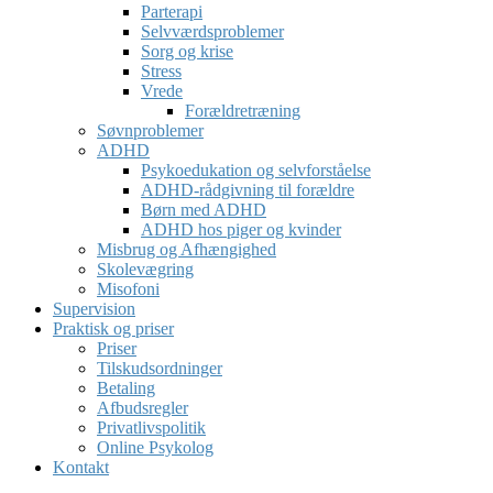
Parterapi
Selvværdsproblemer
Sorg og krise
Stress
Vrede
Forældretræning
Søvnproblemer
ADHD
Psykoedukation og selvforståelse
ADHD-rådgivning til forældre
Børn med ADHD
ADHD hos piger og kvinder
Misbrug og Afhængighed
Skolevægring
Misofoni
Supervision
Praktisk og priser
Priser
Tilskudsordninger
Betaling
Afbudsregler
Privatlivspolitik
Online Psykolog
Kontakt