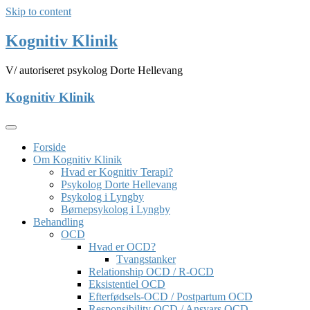
Skip to content
Kognitiv Klinik
V/ autoriseret psykolog Dorte Hellevang
Kognitiv Klinik
Forside
Om Kognitiv Klinik
Hvad er Kognitiv Terapi?
Psykolog Dorte Hellevang
Psykolog i Lyngby
Børnepsykolog i Lyngby
Behandling
OCD
Hvad er OCD?
Tvangstanker
Relationship OCD / R-OCD
Eksistentiel OCD
Efterfødsels-OCD / Postpartum OCD
Responsibility OCD / Ansvars OCD