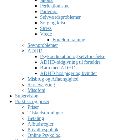
Jalousi
Perfektionisme
Parterapi
Selvværdsproblemer
Sorg og krise
Stress
Vrede
Forældretræning
Søvnproblemer
ADHD
Psykoedukation og selvforståelse
ADHD-rådgivning til forældre
Børn med ADHD
ADHD hos piger og kvinder
Misbrug og Afhængighed
Skolevægring
Misofoni
Supervision
Praktisk og priser
Priser
Tilskudsordninger
Betaling
Afbudsregler
Privatlivspolitik
Online Psykolog