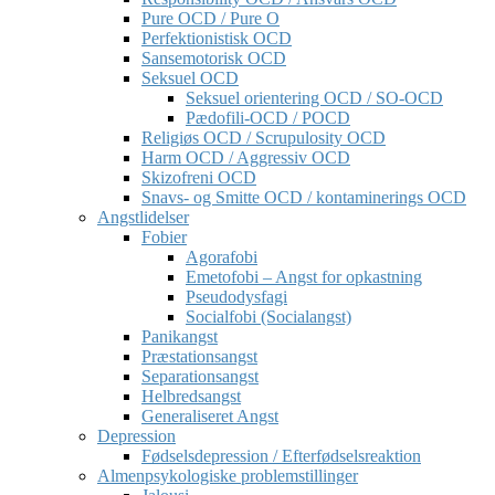
Pure OCD / Pure O
Perfektionistisk OCD
Sansemotorisk OCD
Seksuel OCD
Seksuel orientering OCD / SO-OCD
Pædofili-OCD / POCD
Religiøs OCD / Scrupulosity OCD
Harm OCD / Aggressiv OCD
Skizofreni OCD
Snavs- og Smitte OCD / kontaminerings OCD
Angstlidelser
Fobier
Agorafobi
Emetofobi – Angst for opkastning
Pseudodysfagi
Socialfobi (Socialangst)
Panikangst
Præstationsangst
Separationsangst
Helbredsangst
Generaliseret Angst
Depression
Fødselsdepression / Efterfødselsreaktion
Almenpsykologiske problemstillinger