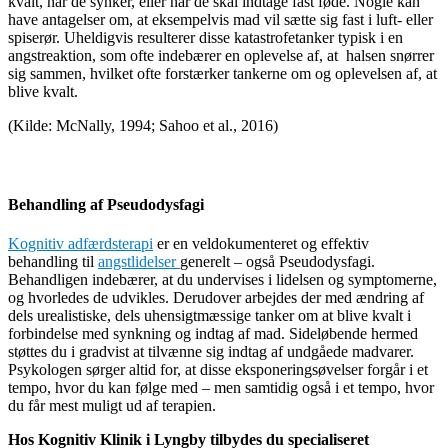
kvalt, når de synker, eller når de skal indtage fast føde. Nogle kan
have antagelser om, at eksempelvis mad vil sætte sig fast i luft- eller
spiserør. Uheldigvis resulterer disse katastrofetanker typisk i en
angstreaktion, som ofte indebærer en oplevelse af, at halsen snørrer
sig sammen, hvilket ofte forstærker tankerne om og oplevelsen af, at
blive kvalt.
(Kilde: McNally, 1994; Sahoo et al., 2016)
Behandling af Pseudodysfagi
Kognitiv adfærdsterapi
er en veldokumenteret og effektiv
behandling til
angstlidelser
generelt – også Pseudodysfagi.
Behandligen indebærer, at du undervises i lidelsen og symptomerne,
og hvorledes de udvikles. Derudover arbejdes der med ændring af
dels urealistiske, dels uhensigtmæssige tanker om at blive kvalt i
forbindelse med synkning og indtag af mad. Sideløbende hermed
støttes du i gradvist at tilvænne sig indtag af undgåede madvarer.
Psykologen sørger altid for, at disse eksponeringsøvelser forgår i et
tempo, hvor du kan følge med – men samtidig også i et tempo, hvor
du får mest muligt ud af terapien.
Hos Kognitiv Klinik i Lyngby tilbydes du specialiseret