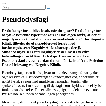
Søg
…
Pseudodysfagi
Er du bange for at blive kvalt, når du spiser? Er du bange for
at synke bestemte typer madvarer? Har lægen afvist, at der er
noget fysisk galt med din hals eller synkefunktion? Hos Kognitiv
Klinik tilbydes du et skræddersyet forløb med
forskningsbaseret Kognitiv Adfærdsterapi, der jf.
Sundhedsstyrelsens retningslinjer er den mest effektive
behandlingsform til Pseudodysfagi. Læs mere om, hvad
Pseudodysfagi er, og hvordan du kan få hjælp af Aut. Psykolog
Dorte Hellevang ved Kognitiv Klinik.
Pseudodysfagi er en lidelse, hvor man oplever angst for at synke
og/eller kvæles. Pseudodysfagi er kendetegnet ved, at der ikke er
noget fysisk i vejen med musklerne i munden, tungen eller
synkerefleksen, i modsætning til dysfagi, som skyldes en reel fysisk
funktionsnedsættelse. Det er således vigtigt, at udelukke eventuelle
fysiske lidelser, inden behandlingen påbegyndes.
Mennesker, der lider af pseudodysfagi, er således bange for at blive