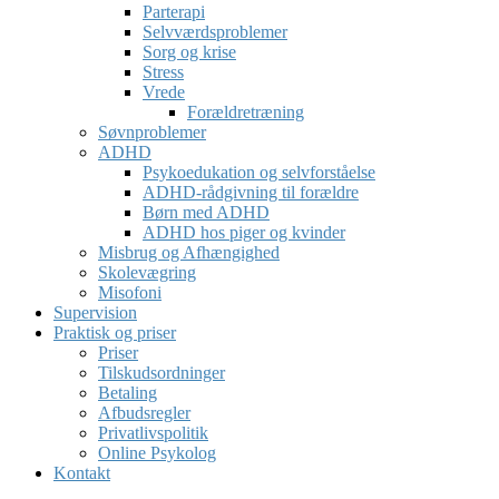
Parterapi
Selvværdsproblemer
Sorg og krise
Stress
Vrede
Forældretræning
Søvnproblemer
ADHD
Psykoedukation og selvforståelse
ADHD-rådgivning til forældre
Børn med ADHD
ADHD hos piger og kvinder
Misbrug og Afhængighed
Skolevægring
Misofoni
Supervision
Praktisk og priser
Priser
Tilskudsordninger
Betaling
Afbudsregler
Privatlivspolitik
Online Psykolog
Kontakt