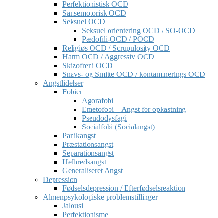
Perfektionistisk OCD
Sansemotorisk OCD
Seksuel OCD
Seksuel orientering OCD / SO-OCD
Pædofili-OCD / POCD
Religiøs OCD / Scrupulosity OCD
Harm OCD / Aggressiv OCD
Skizofreni OCD
Snavs- og Smitte OCD / kontaminerings OCD
Angstlidelser
Fobier
Agorafobi
Emetofobi – Angst for opkastning
Pseudodysfagi
Socialfobi (Socialangst)
Panikangst
Præstationsangst
Separationsangst
Helbredsangst
Generaliseret Angst
Depression
Fødselsdepression / Efterfødselsreaktion
Almenpsykologiske problemstillinger
Jalousi
Perfektionisme