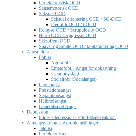
Perfektionistisk OCD
Sansemotorisk OCD
Seksuel OCD
Seksuel orientering OCD / SO-OCD
Pædofili-OCD / POCD
Religiøs OCD / Scrupulosity OCD
Harm OCD / Aggressiv OCD
Skizofreni OCD
Snavs- og Smitte OCD / kontaminerings OCD
Angstlidelser
Fobier
Agorafobi
Emetofobi – Angst for opkastning
Pseudodysfagi
Socialfobi (Socialangst)
Panikangst
Præstationsangst
Separationsangst
Helbredsangst
Generaliseret Angst
Depression
Fødselsdepression / Efterfødselsreaktion
Almenpsykologiske problemstillinger
Jalousi
Perfektionisme