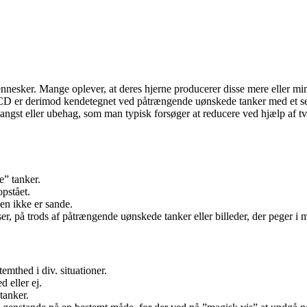
ennesker. Mange oplever, at deres hjerne producerer disse mere eller m
 OCD er derimod kendetegnet ved påtrængende uønskede tanker med et sek
øj angst eller ubehag, som man typisk forsøger at reducere ved hjælp af 
e” tanker.
opstået.
en ikke er sande.
er, på trods af påtrængende uønskede tanker eller billeder, der peger i 
emthed i div. situationer.
 eller ej.
tanker.