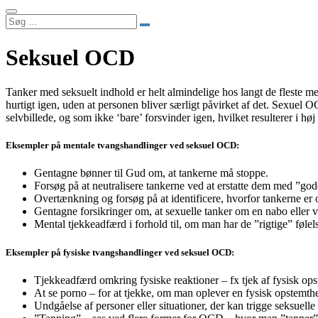
Søg
…
Seksuel OCD
Tanker med seksuelt indhold er helt almindelige hos langt de fleste m
hurtigt igen, uden at personen bliver særligt påvirket af det. Sexuel
selvbillede, og som ikke ‘bare’ forsvinder igen, hvilket resulterer i h
Eksempler på mentale tvangshandlinger ved seksuel OCD:
Gentagne bønner til Gud om, at tankerne må stoppe.
Forsøg på at neutralisere tankerne ved at erstatte dem med ”god
Overtænkning og forsøg på at identificere, hvorfor tankerne er 
Gentagne forsikringer om, at sexuelle tanker om en nabo eller v
Mental tjekkeadfærd i forhold til, om man har de ”rigtige” følels
Eksempler på fysiske tvangshandlinger ved seksuel OCD:
Tjekkeadfærd omkring fysiske reaktioner – fx tjek af fysisk opst
At se porno – for at tjekke, om man oplever en fysisk opstemthed
Undgåelse af personer eller situationer, der kan trigge seksuelle 