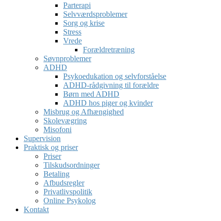
Parterapi
Selvværdsproblemer
Sorg og krise
Stress
Vrede
Forældretræning
Søvnproblemer
ADHD
Psykoedukation og selvforståelse
ADHD-rådgivning til forældre
Børn med ADHD
ADHD hos piger og kvinder
Misbrug og Afhængighed
Skolevægring
Misofoni
Supervision
Praktisk og priser
Priser
Tilskudsordninger
Betaling
Afbudsregler
Privatlivspolitik
Online Psykolog
Kontakt