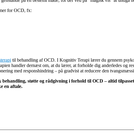
genstande på en bestemt måde, for der ved på ”magisk vis” at undgå n
rmer for OCD, fx:
terapi
til behandling af OCD. I Kognitiv Terapi lærer du gennem psy
rapien handler dernæst om, at du lærer, at forholde dig anderledes og r
ponering med responshindring – på gradvist at reducere den tvangsmæss
 behandling, støtte og rådgivning i forhold til OCD – altid tilpass
e en aftale.