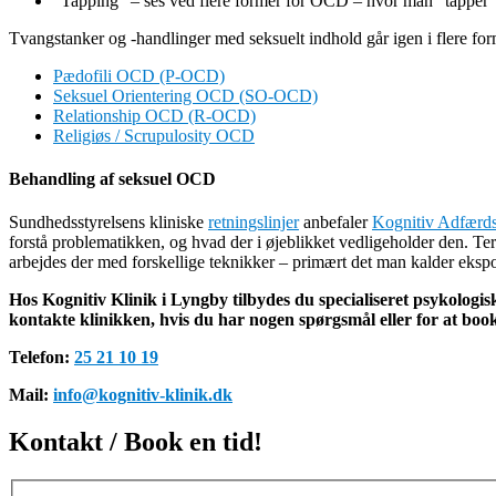
”Tapping” – ses ved flere former for OCD – hvor man ”tapper” 
Tvangstanker og -handlinger med seksuelt indhold går igen i flere fo
Pædofili OCD (P-OCD)
Seksuel Orientering OCD (SO-OCD)
Relationship OCD (R-OCD)
Religiøs / Scrupulosity OCD
Behandling af seksuel OCD
Sundhedsstyrelsens kliniske
retningslinjer
anbefaler
Kognitiv Adfærds
forstå problematikken, og hvad der i øjeblikket vedligeholder den. Te
arbejdes der med forskellige teknikker – primært det man kalder eks
Hos Kognitiv Klinik i Lyngby tilbydes du specialiseret psykologisk
kontakte klinikken, hvis du har nogen spørgsmål eller for at book
Telefon:
25 21 10 19
Mail:
info@kognitiv-klinik.dk
Kontakt / Book en tid!