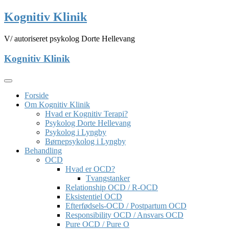
Skip
Kognitiv Klinik
to
content
V/ autoriseret psykolog Dorte Hellevang
Kognitiv Klinik
Forside
Om Kognitiv Klinik
Hvad er Kognitiv Terapi?
Psykolog Dorte Hellevang
Psykolog i Lyngby
Børnepsykolog i Lyngby
Behandling
OCD
Hvad er OCD?
Tvangstanker
Relationship OCD / R-OCD
Eksistentiel OCD
Efterfødsels-OCD / Postpartum OCD
Responsibility OCD / Ansvars OCD
Pure OCD / Pure O