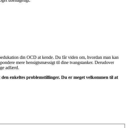
oget ubehageligt.
koedukation din OCD at kende. Du får viden om, hvordan man kan
espondere mere hensigtsmæssigt til dine tvangstanker. Derudover
ige adfærd.
et den enkeltes problemstillinger. Du er meget velkommen til at