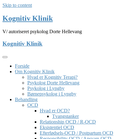
Skip to content
Kognitiv Klinik
V/ autoriseret psykolog Dorte Hellevang
Kognitiv Klinik
Forside
Om Kognitiv Klinik
Hvad er Kognitiv Terapi?
Psykolog Dorte Hellevang
Psykolog i Lyngby
Børnepsykolog i Lyngby
Behandling
OCD
Hvad er OCD?
Tvangstanker
Relationship OCD / R-OCD
Eksistentiel OCD
Efterfødsels-OCD / Postpartum OCD
Responsibility OCD / Ansvars OCD