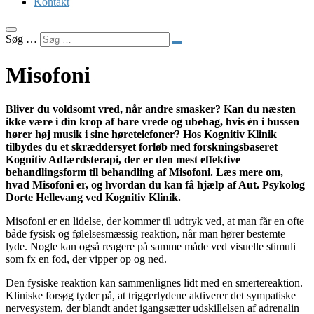
Kontakt
Søg …
Misofoni
Bliver du voldsomt vred, når andre smasker? Kan du næsten
ikke være i din krop af bare vrede og ubehag, hvis én i bussen
hører høj musik i sine høretelefoner? Hos Kognitiv Klinik
tilbydes du et skræddersyet forløb med forskningsbaseret
Kognitiv Adfærdsterapi, der er den mest effektive
behandlingsform til behandling af Misofoni. Læs mere om,
hvad Misofoni er, og hvordan du kan få hjælp af Aut. Psykolog
Dorte Hellevang ved Kognitiv Klinik.
Misofoni er en lidelse, der kommer til udtryk ved, at man får en ofte
både fysisk og følelsesmæssig reaktion, når man hører bestemte
lyde. Nogle kan også reagere på samme måde ved visuelle stimuli
som fx en fod, der vipper op og ned.
Den fysiske reaktion kan sammenlignes lidt med en smertereaktion.
Kliniske forsøg tyder på, at triggerlydene aktiverer det sympatiske
nervesystem, der blandt andet igangsætter udskillelsen af adrenalin