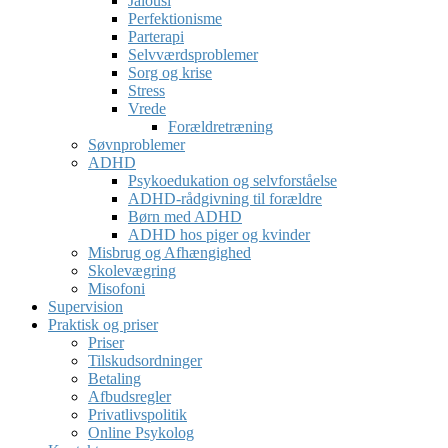
Jalousi
Perfektionisme
Parterapi
Selvværdsproblemer
Sorg og krise
Stress
Vrede
Forældretræning
Søvnproblemer
ADHD
Psykoedukation og selvforståelse
ADHD-rådgivning til forældre
Børn med ADHD
ADHD hos piger og kvinder
Misbrug og Afhængighed
Skolevægring
Misofoni
Supervision
Praktisk og priser
Priser
Tilskudsordninger
Betaling
Afbudsregler
Privatlivspolitik
Online Psykolog