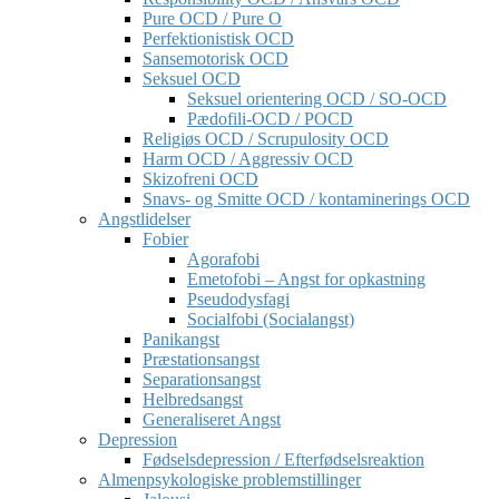
Pure OCD / Pure O
Perfektionistisk OCD
Sansemotorisk OCD
Seksuel OCD
Seksuel orientering OCD / SO-OCD
Pædofili-OCD / POCD
Religiøs OCD / Scrupulosity OCD
Harm OCD / Aggressiv OCD
Skizofreni OCD
Snavs- og Smitte OCD / kontaminerings OCD
Angstlidelser
Fobier
Agorafobi
Emetofobi – Angst for opkastning
Pseudodysfagi
Socialfobi (Socialangst)
Panikangst
Præstationsangst
Separationsangst
Helbredsangst
Generaliseret Angst
Depression
Fødselsdepression / Efterfødselsreaktion
Almenpsykologiske problemstillinger