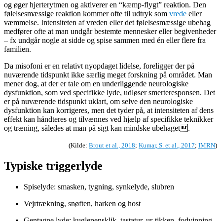
og øger hjerterytmen og aktiverer en “kæmp-flygt” reaktion. Den
følelsesmæssige reaktion kommer ofte til udtryk som
vrede
eller
væmmelse. Intensiteten af vreden eller det følelsesmæssige ubehag
medfører ofte at man undgår bestemte mennesker eller begivenheder
– fx undgår nogle at sidde og spise sammen med én eller flere fra
familien.
Da misofoni er en relativt nyopdaget lidelse, foreligger der på
nuværende tidspunkt ikke særlig meget forskning på området. Man
mener dog, at der er tale om en underliggende neurologiske
dysfunktion, som ved specifikke lyde, udløser smerteresponsen. Det
er på nuværende tidspunkt uklart, om selve den neurologiske
dysfunktion kan korrigeres, men det tyder på, at intensiteten af dens
effekt kan håndteres og tilvænnes ved hjælp af specifikke teknikker
og træning, således at man på sigt kan mindske ubehaget.
(Kilde:
Brout et al., 2018
;
Kumar, S. et al., 2017
;
IMRN
)
Typiske triggerlyde
Spiselyde: smasken, tygning, synkelyde, slubren
Vejrtrækning, snøften, harken og host
Gentagne lyde: kuglepensklik, tastatur, ur-tikken, fodvipning