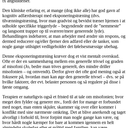
fx angstlidelser.
Den kliniske erfaring er, at mange (dog ikke alle) har god gavn af
kognitiv adfærdsterapi med eksponeringstræning (dvs.
tilvænningstræning, hvor man gradvist og bevidst træner hjernen i at
udholde specifikke triggerlyde – begyndende med de ”nemmeste”
og langsomt trapper op til sværere/mere generende lyde).
Behandlingen indebærer, at man arbejder med ændre sin respons, og
dermed reducerer og/eller fjerner den adfærd eller de tanker, som
nogle gange utilsigtet vedligeholder det følelsesmæssige ubehag.
Denne eksponeringstræning kræver dog et vist mentalt overskud.
Ofte er der en sammenhæng mellem ens generelle trivsel og graden
af misofoni (Jo, bedre man trives generelt, des mindre driller
misofonien – og omvendt). Derfor giver det ofte god mening også at
fokusere på, hvordan man kan øge den generelle trivsel – dvs. se på
hvilke faktorer, der evt. belaster personen og så regulere på disse i
første omgang.
Terapien er naturligvis også et fristed til at tale om misofonien; hvor
meget den fylder og generer mv., fordi det for mange er forbundet
med noget, man enten skjuler, skammer sig over eller kommer i
konflikt med sine nærmeste omkring. Det at blive anerkendt og taget
alvorligt i forhold til, hvor forpint man nogle gange kan være, og
hvor hårdt nogle kæmper for bare at kommen igennem en helt
almindelig skoledag eller et måltid med familien, kan være