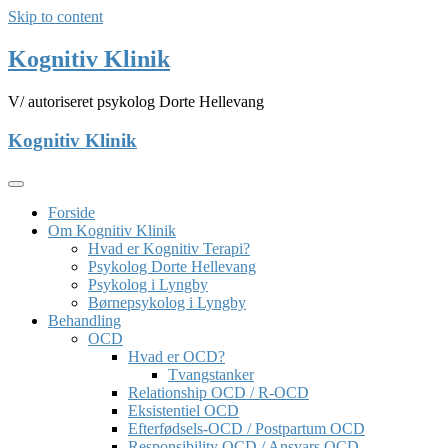
Skip to content
Kognitiv Klinik
V/ autoriseret psykolog Dorte Hellevang
Kognitiv Klinik
Forside
Om Kognitiv Klinik
Hvad er Kognitiv Terapi?
Psykolog Dorte Hellevang
Psykolog i Lyngby
Børnepsykolog i Lyngby
Behandling
OCD
Hvad er OCD?
Tvangstanker
Relationship OCD / R-OCD
Eksistentiel OCD
Efterfødsels-OCD / Postpartum OCD
Responsibility OCD / Ansvars OCD