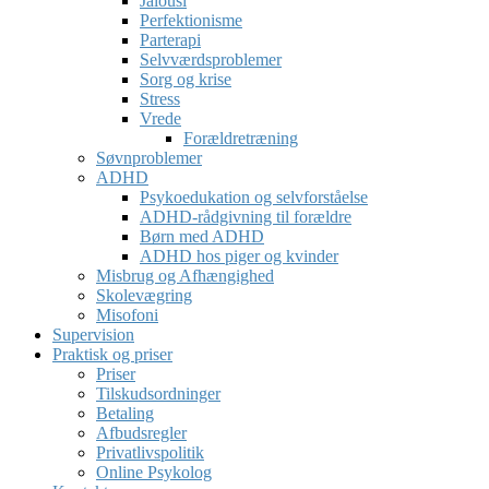
Jalousi
Perfektionisme
Parterapi
Selvværdsproblemer
Sorg og krise
Stress
Vrede
Forældretræning
Søvnproblemer
ADHD
Psykoedukation og selvforståelse
ADHD-rådgivning til forældre
Børn med ADHD
ADHD hos piger og kvinder
Misbrug og Afhængighed
Skolevægring
Misofoni
Supervision
Praktisk og priser
Priser
Tilskudsordninger
Betaling
Afbudsregler
Privatlivspolitik
Online Psykolog