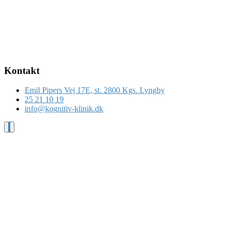
Kontakt
Emil Pipers Vej 17E, st. 2800 Kgs. Lyngby
25 21 10 19
info@kognitiv-klinik.dk