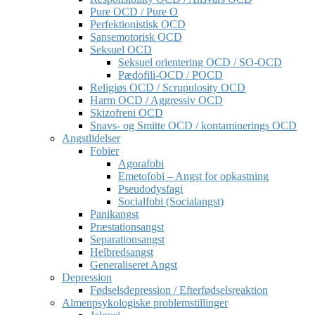
Pure OCD / Pure O
Perfektionistisk OCD
Sansemotorisk OCD
Seksuel OCD
Seksuel orientering OCD / SO-OCD
Pædofili-OCD / POCD
Religiøs OCD / Scrupulosity OCD
Harm OCD / Aggressiv OCD
Skizofreni OCD
Snavs- og Smitte OCD / kontaminerings OCD
Angstlidelser
Fobier
Agorafobi
Emetofobi – Angst for opkastning
Pseudodysfagi
Socialfobi (Socialangst)
Panikangst
Præstationsangst
Separationsangst
Helbredsangst
Generaliseret Angst
Depression
Fødselsdepression / Efterfødselsreaktion
Almenpsykologiske problemstillinger