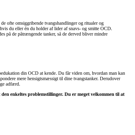
G de ofte omsiggribende tvangshandlinger og ritualer og
hvis du eller én du holder af lider af snavs- og smitte OCD.
edes på de påtrængende tanker, så de derved bliver mindre
koedukation din OCD at kende. Du får viden om, hvordan man kan
espondere mere hensigtsmæssigt til dine tvangstanker. Derudover
ige adfærd.
et den enkeltes problemstillinger. Du er meget velkommen til at