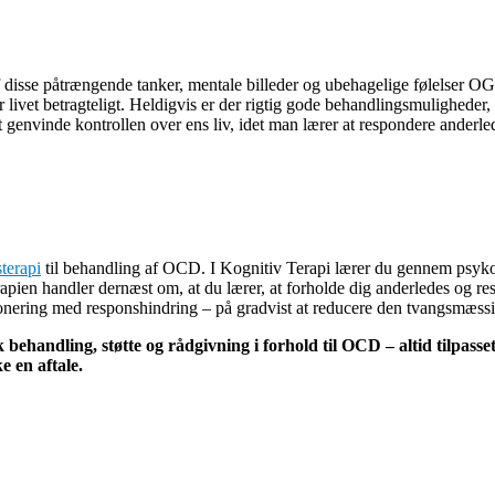
f disse påtrængende tanker, mentale billeder og ubehagelige følelser O
 livet betragteligt. Heldigvis er der rigtig gode behandlingsmuligheder, 
 genvinde kontrollen over ens liv, idet man lærer at respondere anderl
terapi
til behandling af OCD. I Kognitiv Terapi lærer du gennem psy
rapien handler dernæst om, at du lærer, at forholde dig anderledes og r
ponering med responshindring – på gradvist at reducere den tvangsmæss
 behandling, støtte og rådgivning i forhold til OCD – altid tilpass
e en aftale.