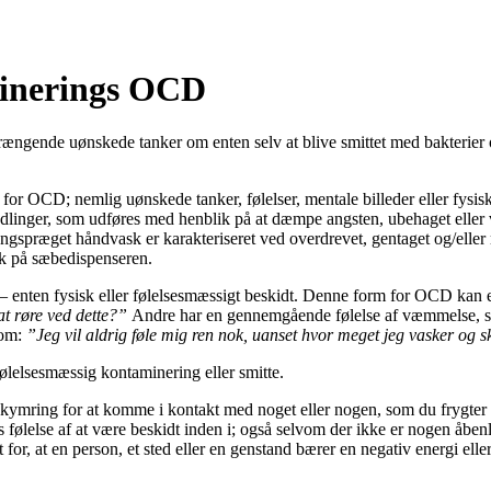
minerings OCD
nde uønskede tanker om enten selv at blive smittet med bakterier og vir
 OCD; nemlig uønskede tanker, følelser, mentale billeder eller fysisk
e handlinger, som udføres med henblik på at dæmpe angsten, ubehaget e
gspræget håndvask er karakteriseret ved overdrevet, gentaget og/eller 
ryk på sæbedispenseren.
 – enten fysisk eller følelsesmæssigt beskidt. Denne form for OCD kan e
 at røre ved dette?”
Andre har en gennemgående følelse af væmmelse, som i
som:
”Jeg vil aldrig føle mig ren nok, uanset hvor meget jeg vasker og 
lelsesmæssig kontaminering eller smitte.
ymring for at komme i kontakt med noget eller nogen, som du frygter vi
 følelse af at være beskidt inden i; også selvom der ikke er nogen åbenl
or, at en person, et sted eller en genstand bærer en negativ energi eller