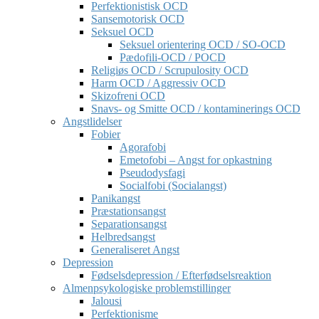
Perfektionistisk OCD
Sansemotorisk OCD
Seksuel OCD
Seksuel orientering OCD / SO-OCD
Pædofili-OCD / POCD
Religiøs OCD / Scrupulosity OCD
Harm OCD / Aggressiv OCD
Skizofreni OCD
Snavs- og Smitte OCD / kontaminerings OCD
Angstlidelser
Fobier
Agorafobi
Emetofobi – Angst for opkastning
Pseudodysfagi
Socialfobi (Socialangst)
Panikangst
Præstationsangst
Separationsangst
Helbredsangst
Generaliseret Angst
Depression
Fødselsdepression / Efterfødselsreaktion
Almenpsykologiske problemstillinger
Jalousi
Perfektionisme