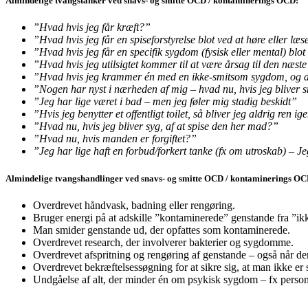
Almindelige tvangstanker ved snavs- og smitte OCD / kontaminerings OCD:
”Hvad hvis jeg får kræft?”
”Hvad hvis jeg får en spiseforstyrelse blot ved at høre eller læ
”Hvad hvis jeg får en specifik sygdom (fysisk eller mental) blo
”Hvad hvis jeg utilsigtet kommer til at være årsag til den næs
”Hvad hvis jeg krammer én med en ikke-smitsom sygdom, og den
”Nogen har nyst i nærheden af mig – hvad nu, hvis jeg bliver s
”Jeg har lige været i bad – men jeg føler mig stadig beskidt”
”Hvis jeg benytter et offentligt toilet, så bliver jeg aldrig ren ig
”Hvad nu, hvis jeg bliver syg, af at spise den her mad?”
”Hvad nu, hvis manden er forgiftet?”
”Jeg har lige haft en forbud/forkert tanke (fx om utroskab) – Je
Almindelige tvangshandlinger ved snavs- og smitte OCD / kontaminerings OC
Overdrevet håndvask, badning eller rengøring.
Bruger energi på at adskille ”kontaminerede” genstande fra ”i
Man smider genstande ud, der opfattes som kontaminerede.
Overdrevet research, der involverer bakterier og sygdomme.
Overdrevet afspritning og rengøring af genstande – også når der 
Overdrevet bekræftelsessøgning for at sikre sig, at man ikke er s
Undgåelse af alt, der minder én om psykisk sygdom – fx personer, 