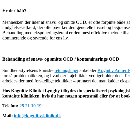
Er der håb?
Mennesker, der lider af snavs- og smitte OCD, er ofte forpinte både a
undgåelsesadfærd, der ofte påvirker den generelle trivsel og begrænser
Behandling med eksponeringsterapi er den mest effektive metode til at
dominerende og styrende for ens liv.
Behandling af snavs- og smitte OCD / kontaminerings OCD
Sundhedsstyrelsens kliniske
retningslinjer
anbefaler
Kognitiv Adfærds
forstå problematikken, og hvad der i øjeblikket vedligeholder den. Te
arbejdes der med forskellige teknikker – primært det man kalder eks
Hos Kognitiv Klinik i Lyngby tilbydes du specialiseret psykologisk
kontakte klinikken, hvis du har nogen spørgsmål eller for at book
Telefon:
25 21 10 19
Mail:
info@kognitiv-klinik.dk