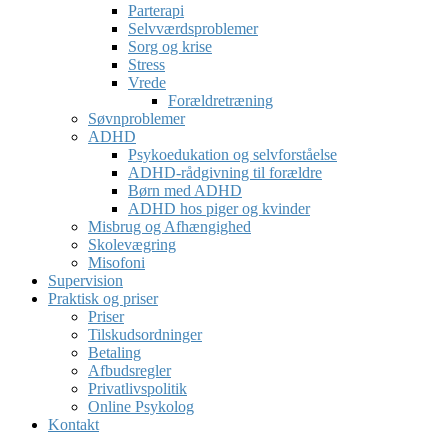
Parterapi
Selvværdsproblemer
Sorg og krise
Stress
Vrede
Forældretræning
Søvnproblemer
ADHD
Psykoedukation og selvforståelse
ADHD-rådgivning til forældre
Børn med ADHD
ADHD hos piger og kvinder
Misbrug og Afhængighed
Skolevægring
Misofoni
Supervision
Praktisk og priser
Priser
Tilskudsordninger
Betaling
Afbudsregler
Privatlivspolitik
Online Psykolog
Kontakt