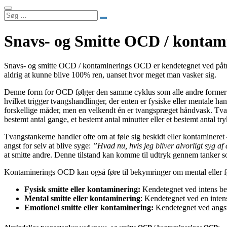
Søg
…
Snavs- og Smitte OCD / konta
Snavs- og smitte OCD / kontaminerings OCD er kendetegnet ved påtrænge
aldrig at kunne blive 100% ren, uanset hvor meget man vasker sig.
Denne form for OCD følger den samme cyklus som alle andre former for
hvilket trigger tvangshandlinger, der enten er fysiske eller mental
forskellige måder, men en velkendt én er tvangspræget håndvask. Tvan
bestemt antal gange, et bestemt antal minutter eller et bestemt antal t
Tvangstankerne handler ofte om at føle sig beskidt eller kontamineret
angst for selv at blive syge:
”Hvad nu, hvis jeg bliver alvorligt syg af
at smitte andre. Denne tilstand kan komme til udtryk gennem tanker 
Kontaminerings OCD kan også føre til bekymringer om mental eller fø
Fysisk smitte eller kontaminering:
Kendetegnet ved intens bek
Mental smitte eller kontaminering
: Kendetegnet ved en intens
Emotionel smitte eller kontaminering:
Kendetegnet ved angst f