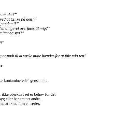
se om det?”
t ved at tænke på den?”
te pandemi?”
 alligevel overføres til mig?”
mittet og syg?”
en”
g er nødt til at vaske mine hænder for at føle mig ren”
D:
kke-kontaminerede” genstande.
ikke objektivt set er behov for det.
yg eller har smittet andre.
artikler, film el. serier.