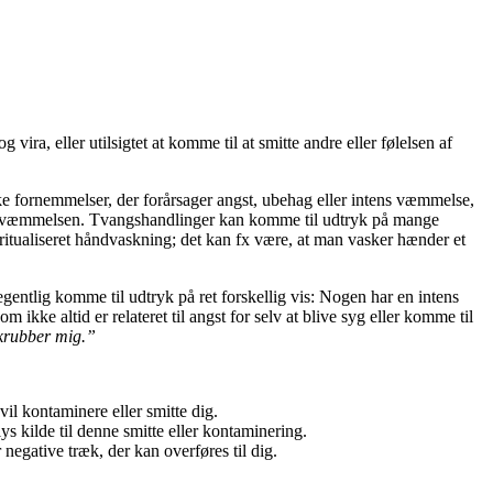
a, eller utilsigtet at komme til at smitte andre eller følelsen af
e fornemmelser, der forårsager angst, ubehag eller intens væmmelse,
ller væmmelsen. Tvangshandlinger kan komme til udtryk på mange
ritualiseret håndvaskning; det kan fx være, at man vasker hænder et
gentlig komme til udtryk på ret forskellig vis: Nogen har en intens
kke altid er relateret til angst for selv at blive syg eller komme til
skrubber mig.”
l kontaminere eller smitte dig.
ys kilde til denne smitte eller kontaminering.
 negative træk, der kan overføres til dig.