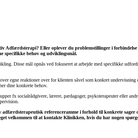
iv Adfærdsterapi? Eller oplever du problemstillinger i forbindelse
ine specifikke behov og udviklingsmål.
kling. Disse mål opnås ved fokuseret at arbejde med specifikke udfordr
over egne reaktioner over for klienten såvel som konkret undervisning o
cher dine konkrete behov.
rupper fx socialrådgivere, lærere, pædagoger, psykoterapeuter eller and
pervision.
v adfærdsterapeutisk referenceramme i forhold til konkrete sager og
eget velkommen til at kontakte Klinikken, hvis du har nogen spørgsm