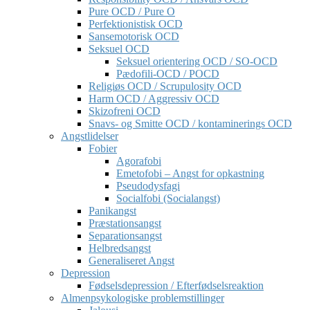
Pure OCD / Pure O
Perfektionistisk OCD
Sansemotorisk OCD
Seksuel OCD
Seksuel orientering OCD / SO-OCD
Pædofili-OCD / POCD
Religiøs OCD / Scrupulosity OCD
Harm OCD / Aggressiv OCD
Skizofreni OCD
Snavs- og Smitte OCD / kontaminerings OCD
Angstlidelser
Fobier
Agorafobi
Emetofobi – Angst for opkastning
Pseudodysfagi
Socialfobi (Socialangst)
Panikangst
Præstationsangst
Separationsangst
Helbredsangst
Generaliseret Angst
Depression
Fødselsdepression / Efterfødselsreaktion
Almenpsykologiske problemstillinger