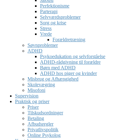
Jalousi
Perfektionisme
Parterapi
Selvværdsproblemer
Sorg og krise
Stress
Vrede
Forældretræning
Søvnproblemer
ADHD
Psykoedukation og selvforståelse
ADHD-rådgivning til forældre
Børn med ADHD
ADHD hos piger og kvinder
Misbrug og Afhængighed
Skolevægring
Misofoni
Supervision
Praktisk og priser
Priser
Tilskudsordninger
Betaling
Afbudsregler
Privatlivspolitik
Online Psykolog