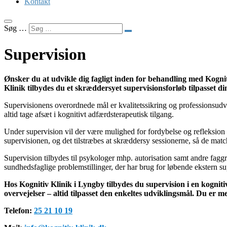
Kontakt
Søg …
Supervision
Ønsker du at udvikle dig fagligt inden for behandling med Kognit
Klinik tilbydes du et skræddersyet supervisionsforløb tilpasset d
Supervisionens overordnede mål er kvalitetssikring og professionsudvi
altid tage afsæt i kognitivt adfærdsterapeutisk tilgang.
Under supervision vil der være mulighed for fordybelse og refleksion 
supervisionen, og det tilstræbes at skræddersy sessionerne, så de mat
Supervision tilbydes til psykologer mhp. autorisation samt andre fagg
sundhedsfaglige problemstillinger, der har brug for løbende ekstern su
Hos Kognitiv Klinik i Lyngby tilbydes du supervision i en kogniti
overvejelser – altid tilpasset den enkeltes udviklingsmål. Du er m
Telefon:
25 21 10 19