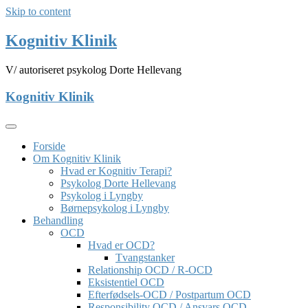
Skip to content
Kognitiv Klinik
V/ autoriseret psykolog Dorte Hellevang
Kognitiv Klinik
Forside
Om Kognitiv Klinik
Hvad er Kognitiv Terapi?
Psykolog Dorte Hellevang
Psykolog i Lyngby
Børnepsykolog i Lyngby
Behandling
OCD
Hvad er OCD?
Tvangstanker
Relationship OCD / R-OCD
Eksistentiel OCD
Efterfødsels-OCD / Postpartum OCD
Responsibility OCD / Ansvars OCD